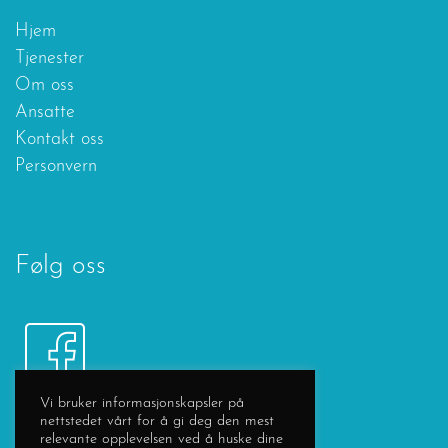
Hjem
Tjenester
Om oss
Ansatte
Kontakt oss
Personvern
Følg oss
Vi bruker informasjonskapsler på
nettstedet vårt for å gi deg den mest
relevante opplevelsen ved å huske dine